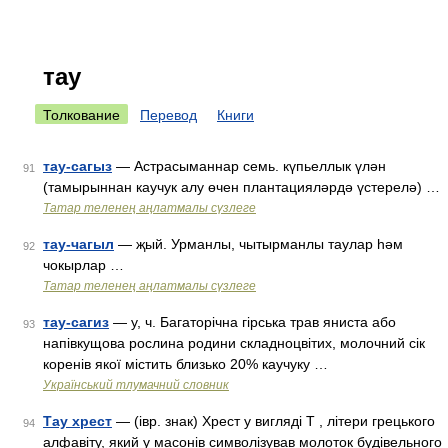
тау
Толкование
Перевод
Книги
тау-сагыз
— Астрасыманнар семь. күпьеллык үлән
91
(тамырыннан каучук алу өчен плантацияләрдә үстерелә) …
Татар теленең аңлатмалы сүзлеге
тау-чагыл
— җый. Урманлы, чытырманлы таулар һәм
92
чокырлар …
Татар теленең аңлатмалы сүзлеге
тау-сагиз
— у, ч. Багаторічна гірська трав яниста або
93
напівкущова рослина родини складноцвітих, молочний сік
коренів якої містить близько 20% каучуку …
Український тлумачний словник
Тау хрест
— (івр. знак) Хрест у вигляді Т , літери грецького
94
алфавіту, який у масонів символізував молоток будівельного