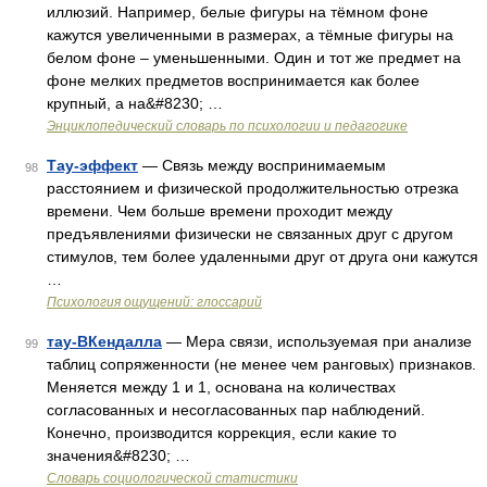
иллюзий. Например, белые фигуры на тёмном фоне
кажутся увеличенными в размерах, а тёмные фигуры на
белом фоне – уменьшенными. Один и тот же предмет на
фоне мелких предметов воспринимается как более
крупный, а на&#8230; …
Энциклопедический словарь по психологии и педагогике
Тау-эффект
— Связь между воспринимаемым
98
расстоянием и физической продолжительностью отрезка
времени. Чем больше времени проходит между
предъявлениями физически не связанных друг с другом
стимулов, тем более удаленными друг от друга они кажутся
…
Психология ощущений: глоссарий
тау-BКендалла
— Мера связи, используемая при анализе
99
таблиц сопряженности (не менее чем ранговых) признаков.
Меняется между 1 и 1, основана на количествах
согласованных и несогласованных пар наблюдений.
Конечно, производится коррекция, если какие то
значения&#8230; …
Словарь социологической статистики