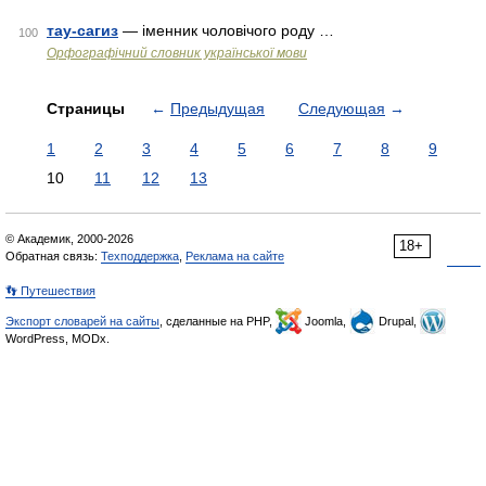
тау-сагиз
— іменник чоловічого роду …
100
Орфографічний словник української мови
Страницы
←
Предыдущая
Следующая
→
1
2
3
4
5
6
7
8
9
10
11
12
13
© Академик, 2000-2026
18+
Обратная связь:
Техподдержка
,
Реклама на сайте
👣 Путешествия
Экспорт словарей на сайты
, сделанные на PHP,
Joomla,
Drupal,
WordPress, MODx.