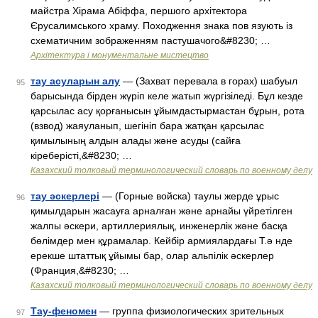
майстра Хірама Абіффа, першого архітектора
Єрусалимського храму. Походження знака пов язують із
схематичним зображенням пастушачого&#8230; …
Архітектура і монументальне мистецтво
тау асуларын алу
— (Захват перевала в горах) шабуыл
95
барысында бірден жүріп келе жатып жүргізіледі. Бұл кезде
қарсылас асу қорғанысын ұйымдастырмастан бұрын, рота
(взвод) жаяуланып, шегініп бара жатқан қарсылас
қимылының алдын алады және асуды (сайға
кіреберісті,&#8230; …
Казахский толковый терминологический словарь по военному делу
тау әскерлері
— (Горные войска) таулы жерде ұрыс
96
қимылдарын жасауға арналған және арнайы үйретілген
жалпы әскери, артиллериялық, инженерлік және басқа
бөлімдер мен құрамалар. Кейбір армиялардағы Т.ә нде
ерекше штаттық ұйымы бар, олар альпілік әскерлер
(Франция,&#8230; …
Казахский толковый терминологический словарь по военному делу
Тау-феномен
— группа физиологических зрительных
97